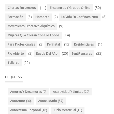
(11)
(30)
Charlas-Encuentros
Encuentros Y Grupos Online
(3)
(2)
(8)
Formación
Hombres
La Vida En Confinamiento
(9)
Movimiento Expresivo Alquímico
(14)
Mujeres Que Corren Con Los Lobos
(3)
(13)
(1)
Para Profesionales
Perinatal
Residenciales
(3)
(20)
(22)
Río Abierto
Rueda Del Año
SentiPensares
(66)
Talleres
ETIQUETAS
Amores Y Desamores
(9)
Asertividad Y Límites
(20)
AutoAmor
(30)
Autocuidado
(57)
Autoestima Corporal
(16)
Ciclo Menstrual
(10)