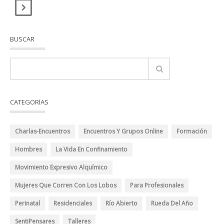
BUSCAR
CATEGORÍAS
Charlas-Encuentros
Encuentros Y Grupos Online
Formación
Hombres
La Vida En Confinamiento
Movimiento Expresivo Alquímico
Mujeres Que Corren Con Los Lobos
Para Profesionales
Perinatal
Residenciales
Río Abierto
Rueda Del Año
SentiPensares
Talleres