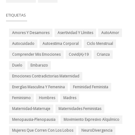
ETIQUETAS
Amores Y Desamores
Asertividad Y Límites
AutoAmor
Autocuidado
Autoestima Corporal
Ciclo Menstrual
Comprender Mis Emociones
Covid(A)-19
Crianza
Duelo
Embarazo
Emociones Contradictorias Maternidad
Energías Masculina Y Femenina
Feminidad Feminista
Feminismo
Hombres
Madres
Maternidad-Maternaje
Maternidades Feministas
Menopausia-Plenopausia
Movimiento Expresivo Alquímico
Mujeres Que Corren Con Los Lobos
NeuroDivergencia