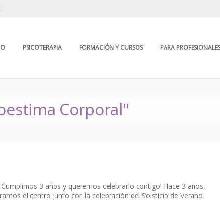
s
IO
PSICOTERAPIA
FORMACIÓN Y CURSOS
PARA PROFESIONALE
toestima Corporal"
Z Cumplimos 3 años y queremos celebrarlo contigo! Hace 3 años,
uramos el centro junto con la celebración del Solsticio de Verano.