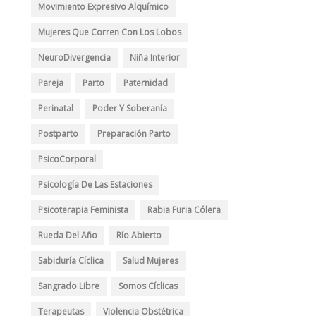
Movimiento Expresivo Alquímico
Mujeres Que Corren Con Los Lobos
NeuroDivergencia
Niña Interior
Pareja
Parto
Paternidad
Perinatal
Poder Y Soberanía
Postparto
Preparación Parto
PsicoCorporal
Psicología De Las Estaciones
Psicoterapia Feminista
Rabia Furia Cólera
Rueda Del Año
Río Abierto
Sabiduría Cíclica
Salud Mujeres
Sangrado Libre
Somos Cíclicas
Terapeutas
Violencia Obstétrica