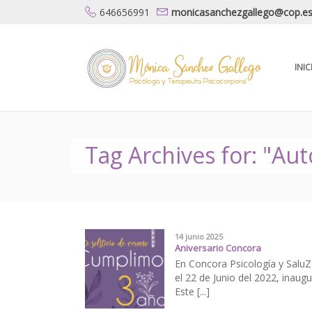
646656991
monicasanchezgallego@cop.e
INIC
Tag Archives for: "Au
14 junio 2025
Aniversario Concora
En Concora Psicología y Salu
el 22 de Junio del 2022, inaug
Este [...]