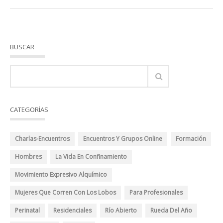
BUSCAR
CATEGORÍAS
Charlas-Encuentros
Encuentros Y Grupos Online
Formación
Hombres
La Vida En Confinamiento
Movimiento Expresivo Alquímico
Mujeres Que Corren Con Los Lobos
Para Profesionales
Perinatal
Residenciales
Río Abierto
Rueda Del Año