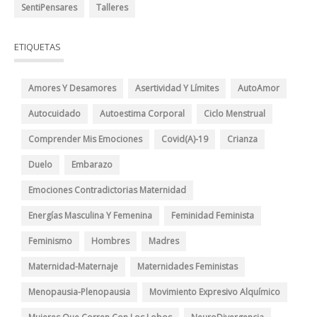
SentiPensares
Talleres
ETIQUETAS
Amores Y Desamores
Asertividad Y Límites
AutoAmor
Autocuidado
Autoestima Corporal
Ciclo Menstrual
Comprender Mis Emociones
Covid(A)-19
Crianza
Duelo
Embarazo
Emociones Contradictorias Maternidad
Energías Masculina Y Femenina
Feminidad Feminista
Feminismo
Hombres
Madres
Maternidad-Maternaje
Maternidades Feministas
Menopausia-Plenopausia
Movimiento Expresivo Alquímico