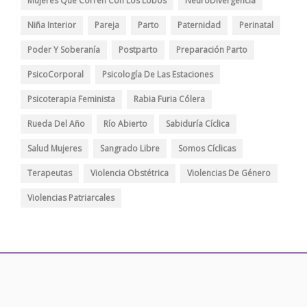
Mujeres Que Corren Con Los Lobos
NeuroDivergencia
Niña Interior
Pareja
Parto
Paternidad
Perinatal
Poder Y Soberanía
Postparto
Preparación Parto
PsicoCorporal
Psicología De Las Estaciones
Psicoterapia Feminista
Rabia Furia Cólera
Rueda Del Año
Río Abierto
Sabiduría Cíclica
Salud Mujeres
Sangrado Libre
Somos Cíclicas
Terapeutas
Violencia Obstétrica
Violencias De Género
Violencias Patriarcales