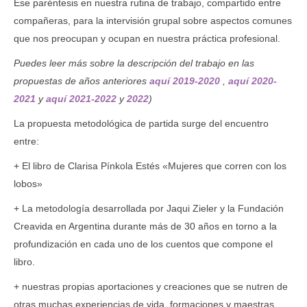
E
se paréntesis en nuestra rutina de trabajo
, compartido
entre
compañeras
,
para la intervisión grupal sobre aspectos comunes
que nos preocupan y ocupan en nuestra práctica profesional.
Puedes leer más sobre la descripción del trabajo en las
propuestas de años anteriores
aquí 2019-2020
,
aquí 2020-
2021
y
aquí 2021-2022
y
2022
)
La propuesta metodológica de partida surge del encuentro
entre
:
+ E
l libro de Clarisa Pínkola Estés «Mujeres que corren con los
lobos»
+ L
a metodología desarrollada por Jaqui Zieler y la Fundación
Creavida en Argentina durante más de 30 años en torno a la
profundización en cada uno de los cuentos que compone el
libro
.
+
nuestras propias aportaciones y creaciones que se nutren de
otras muchas experiencias de vida, formaciones y maestras.