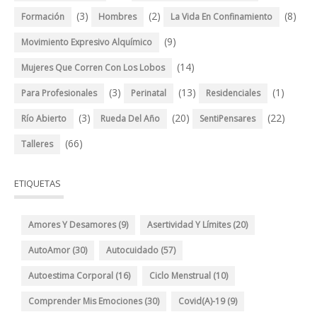
(3)
(2)
(8)
Formación
Hombres
La Vida En Confinamiento
(9)
Movimiento Expresivo Alquímico
(14)
Mujeres Que Corren Con Los Lobos
(3)
(13)
(1)
Para Profesionales
Perinatal
Residenciales
(3)
(20)
(22)
Río Abierto
Rueda Del Año
SentiPensares
(66)
Talleres
ETIQUETAS
Amores Y Desamores
(9)
Asertividad Y Límites
(20)
AutoAmor
(30)
Autocuidado
(57)
Autoestima Corporal
(16)
Ciclo Menstrual
(10)
Comprender Mis Emociones
(30)
Covid(A)-19
(9)