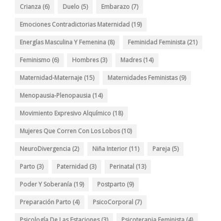
Crianza
(6)
Duelo
(5)
Embarazo
(7)
Emociones Contradictorias Maternidad
(19)
Energías Masculina Y Femenina
(8)
Feminidad Feminista
(21)
Feminismo
(6)
Hombres
(3)
Madres
(14)
Maternidad-Maternaje
(15)
Maternidades Feministas
(9)
Menopausia-Plenopausia
(14)
Movimiento Expresivo Alquímico
(18)
Mujeres Que Corren Con Los Lobos
(10)
NeuroDivergencia
(2)
Niña Interior
(11)
Pareja
(5)
Parto
(3)
Paternidad
(3)
Perinatal
(13)
Poder Y Soberanía
(19)
Postparto
(9)
Preparación Parto
(4)
PsicoCorporal
(7)
Psicología De Las Estaciones
(3)
Psicoterapia Feminista
(4)