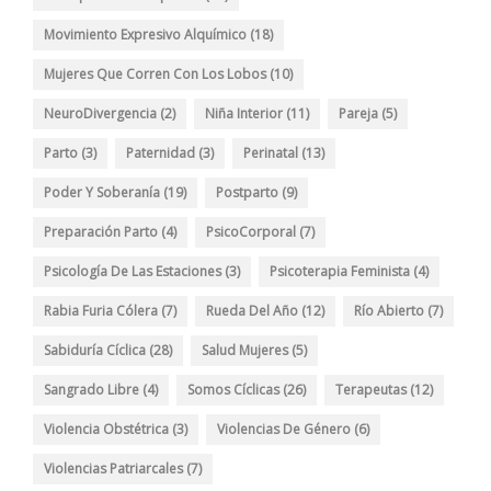
Movimiento Expresivo Alquímico
(18)
Mujeres Que Corren Con Los Lobos
(10)
NeuroDivergencia
(2)
Niña Interior
(11)
Pareja
(5)
Parto
(3)
Paternidad
(3)
Perinatal
(13)
Poder Y Soberanía
(19)
Postparto
(9)
Preparación Parto
(4)
PsicoCorporal
(7)
Psicología De Las Estaciones
(3)
Psicoterapia Feminista
(4)
Rabia Furia Cólera
(7)
Rueda Del Año
(12)
Río Abierto
(7)
Sabiduría Cíclica
(28)
Salud Mujeres
(5)
Sangrado Libre
(4)
Somos Cíclicas
(26)
Terapeutas
(12)
Violencia Obstétrica
(3)
Violencias De Género
(6)
Violencias Patriarcales
(7)