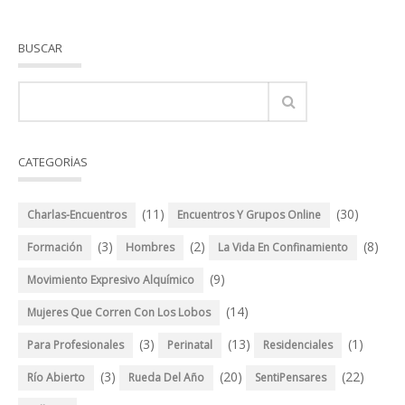
BUSCAR
CATEGORÍAS
(11)
(30)
Charlas-Encuentros
Encuentros Y Grupos Online
(3)
(2)
(8)
Formación
Hombres
La Vida En Confinamiento
(9)
Movimiento Expresivo Alquímico
(14)
Mujeres Que Corren Con Los Lobos
(3)
(13)
(1)
Para Profesionales
Perinatal
Residenciales
(3)
(20)
(22)
Río Abierto
Rueda Del Año
SentiPensares