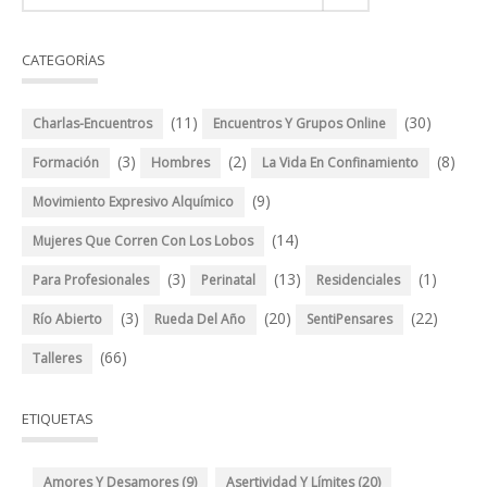
CATEGORÍAS
(11)
(30)
Charlas-Encuentros
Encuentros Y Grupos Online
(3)
(2)
(8)
Formación
Hombres
La Vida En Confinamiento
(9)
Movimiento Expresivo Alquímico
(14)
Mujeres Que Corren Con Los Lobos
(3)
(13)
(1)
Para Profesionales
Perinatal
Residenciales
(3)
(20)
(22)
Río Abierto
Rueda Del Año
SentiPensares
(66)
Talleres
ETIQUETAS
Amores Y Desamores
(9)
Asertividad Y Límites
(20)