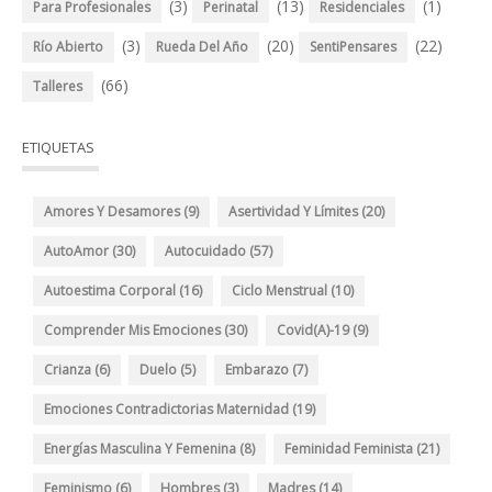
(3)
(13)
(1)
Para Profesionales
Perinatal
Residenciales
(3)
(20)
(22)
Río Abierto
Rueda Del Año
SentiPensares
(66)
Talleres
ETIQUETAS
Amores Y Desamores
(9)
Asertividad Y Límites
(20)
AutoAmor
(30)
Autocuidado
(57)
Autoestima Corporal
(16)
Ciclo Menstrual
(10)
Comprender Mis Emociones
(30)
Covid(A)-19
(9)
Crianza
(6)
Duelo
(5)
Embarazo
(7)
Emociones Contradictorias Maternidad
(19)
Energías Masculina Y Femenina
(8)
Feminidad Feminista
(21)
Feminismo
(6)
Hombres
(3)
Madres
(14)