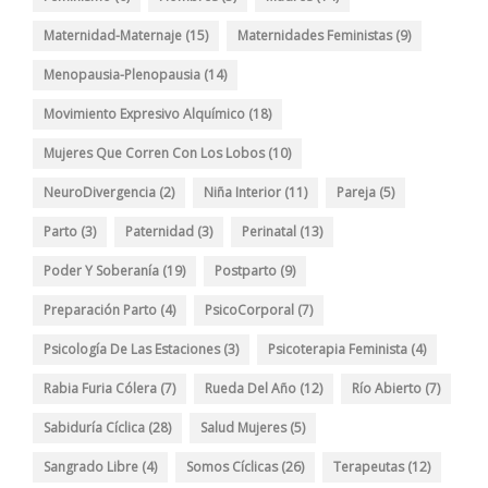
Maternidad-Maternaje
(15)
Maternidades Feministas
(9)
Menopausia-Plenopausia
(14)
Movimiento Expresivo Alquímico
(18)
Mujeres Que Corren Con Los Lobos
(10)
NeuroDivergencia
(2)
Niña Interior
(11)
Pareja
(5)
Parto
(3)
Paternidad
(3)
Perinatal
(13)
Poder Y Soberanía
(19)
Postparto
(9)
Preparación Parto
(4)
PsicoCorporal
(7)
Psicología De Las Estaciones
(3)
Psicoterapia Feminista
(4)
Rabia Furia Cólera
(7)
Rueda Del Año
(12)
Río Abierto
(7)
Sabiduría Cíclica
(28)
Salud Mujeres
(5)
Sangrado Libre
(4)
Somos Cíclicas
(26)
Terapeutas
(12)