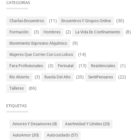
CATEGORÍAS
(11)
(30)
Charlas-Encuentros
Encuentros Y Grupos Online
(3)
(2)
(8)
Formación
Hombres
La Vida En Confinamiento
(9)
Movimiento Expresivo Alquímico
(14)
Mujeres Que Corren Con Los Lobos
(3)
(13)
(1)
Para Profesionales
Perinatal
Residenciales
(3)
(20)
(22)
Río Abierto
Rueda Del Año
SentiPensares
(66)
Talleres
ETIQUETAS
Amores Y Desamores
(9)
Asertividad Y Límites
(20)
AutoAmor
(30)
Autocuidado
(57)