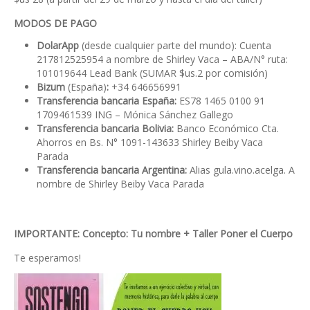
MODOS DE PAGO
DolarApp
(desde cualquier parte del mundo): Cuenta
217812525954 a nombre de Shirley Vaca – ABA/N° ruta:
101019644 Lead Bank (SUMAR $us.2 por comisión)
Bizum
(España)
:
+34 646656991
Transferencia bancaria España:
ES78 1465 0100 91
1709461539 ING – Mónica Sánchez Gallego
Transferencia bancaria Bolivia:
Banco Económico Cta.
Ahorros en Bs. N° 1091-143633 Shirley Beiby Vaca
Parada
Transferencia bancaria Argentina:
Alias gula.vino.acelga. A
nombre de Shirley Beiby Vaca Parada
IMPORTANTE: Concepto: Tu nombre + Taller Poner el Cuerpo
Te esperamos!