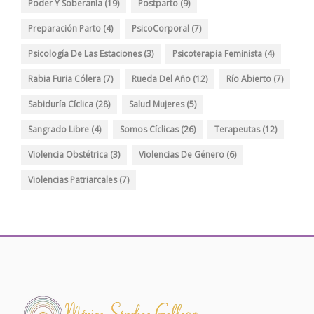
Poder Y Soberanía
(19)
Postparto
(9)
Preparación Parto
(4)
PsicoCorporal
(7)
Psicología De Las Estaciones
(3)
Psicoterapia Feminista
(4)
Rabia Furia Cólera
(7)
Rueda Del Año
(12)
Río Abierto
(7)
Sabiduría Cíclica
(28)
Salud Mujeres
(5)
Sangrado Libre
(4)
Somos Cíclicas
(26)
Terapeutas
(12)
Violencia Obstétrica
(3)
Violencias De Género
(6)
Violencias Patriarcales
(7)