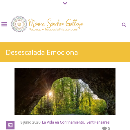
Desescalada Emocional
,
8 junio 2020
La Vida en Confinamiento
SentiPensares
0