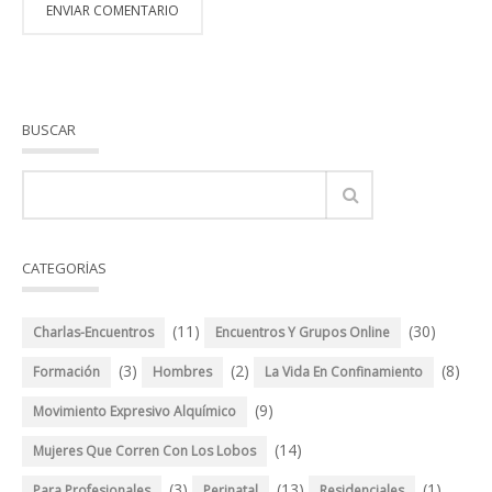
BUSCAR
CATEGORÍAS
(11)
(30)
Charlas-Encuentros
Encuentros Y Grupos Online
(3)
(2)
(8)
Formación
Hombres
La Vida En Confinamiento
(9)
Movimiento Expresivo Alquímico
(14)
Mujeres Que Corren Con Los Lobos
(3)
(13)
(1)
Para Profesionales
Perinatal
Residenciales