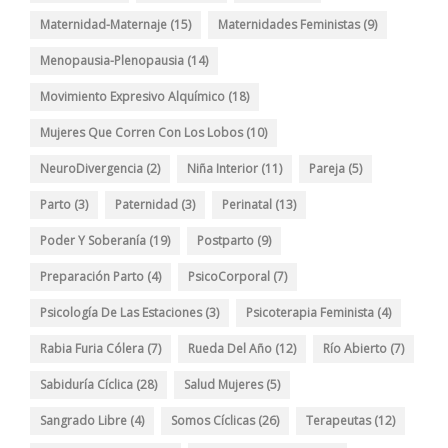
Maternidad-Maternaje
(15)
Maternidades Feministas
(9)
Menopausia-Plenopausia
(14)
Movimiento Expresivo Alquímico
(18)
Mujeres Que Corren Con Los Lobos
(10)
NeuroDivergencia
(2)
Niña Interior
(11)
Pareja
(5)
Parto
(3)
Paternidad
(3)
Perinatal
(13)
Poder Y Soberanía
(19)
Postparto
(9)
Preparación Parto
(4)
PsicoCorporal
(7)
Psicología De Las Estaciones
(3)
Psicoterapia Feminista
(4)
Rabia Furia Cólera
(7)
Rueda Del Año
(12)
Río Abierto
(7)
Sabiduría Cíclica
(28)
Salud Mujeres
(5)
Sangrado Libre
(4)
Somos Cíclicas
(26)
Terapeutas
(12)