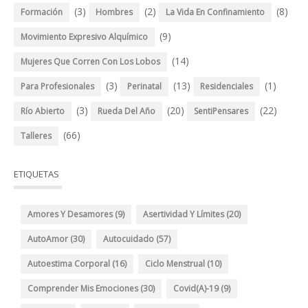
(3)
(2)
(8)
Formación
Hombres
La Vida En Confinamiento
(9)
Movimiento Expresivo Alquímico
(14)
Mujeres Que Corren Con Los Lobos
(3)
(13)
(1)
Para Profesionales
Perinatal
Residenciales
(3)
(20)
(22)
Río Abierto
Rueda Del Año
SentiPensares
(66)
Talleres
ETIQUETAS
Amores Y Desamores
(9)
Asertividad Y Límites
(20)
AutoAmor
(30)
Autocuidado
(57)
Autoestima Corporal
(16)
Ciclo Menstrual
(10)
Comprender Mis Emociones
(30)
Covid(A)-19
(9)