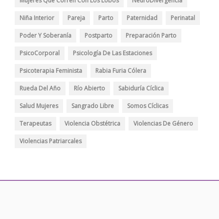
Mujeres Que Corren Con Los Lobos
NeuroDivergencia
Niña Interior
Pareja
Parto
Paternidad
Perinatal
Poder Y Soberanía
Postparto
Preparación Parto
PsicoCorporal
Psicología De Las Estaciones
Psicoterapia Feminista
Rabia Furia Cólera
Rueda Del Año
Río Abierto
Sabiduría Cíclica
Salud Mujeres
Sangrado Libre
Somos Cíclicas
Terapeutas
Violencia Obstétrica
Violencias De Género
Violencias Patriarcales