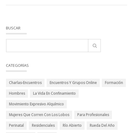
BUSCAR
CATEGORÍAS
Charlas-Encuentros
Encuentros Y Grupos Online
Formación
Hombres
La Vida En Confinamiento
Movimiento Expresivo Alquímico
Mujeres Que Corren Con Los Lobos
Para Profesionales
Perinatal
Residenciales
Río Abierto
Rueda Del Año