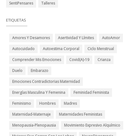
SentiPensares
Talleres
ETIQUETAS
Amores Y Desamores
Asertividad Y Límites
AutoAmor
Autocuidado
Autoestima Corporal
Ciclo Menstrual
Comprender Mis Emociones
Covid(A)-19
Crianza
Duelo
Embarazo
Emociones Contradictorias Maternidad
Energías Masculina Y Femenina
Feminidad Feminista
Feminismo
Hombres
Madres
Maternidad-Maternaje
Maternidades Feministas
Menopausia-Plenopausia
Movimiento Expresivo Alquímico