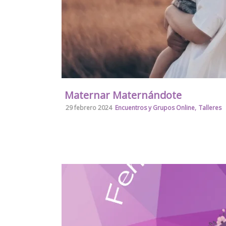
Maternar Maternándote
,
29 febrero 2024
Encuentros y Grupos Online
Talleres