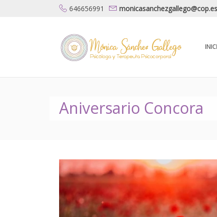
646656991
monicasanchezgallego@cop.e
INIC
Aniversario Concora