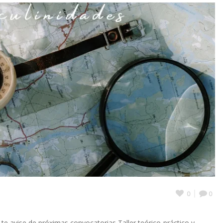
0
0
e avise de próximas convocatorias Taller teórico-práctico y