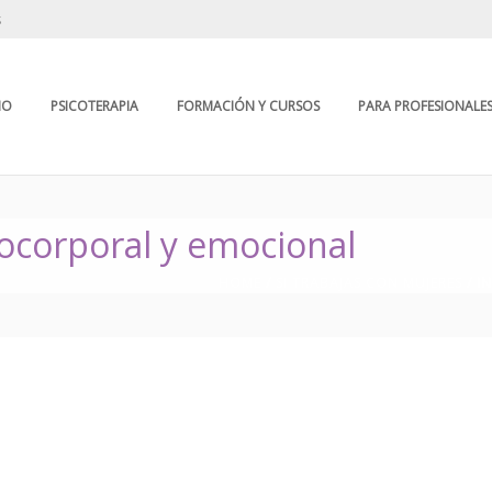
s
IO
PSICOTERAPIA
FORMACIÓN Y CURSOS
PARA PROFESIONALE
ocorporal y emocional
HOME
/
SI TRABAJAS CON MUJERES
/
I