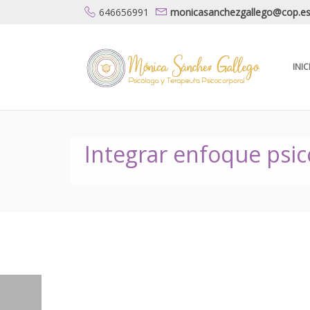
646656991
monicasanchezgallego@cop.e
INIC
Integrar enfoque psic